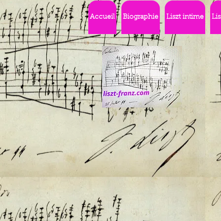
Accueil
Biographie
Liszt intime
Li