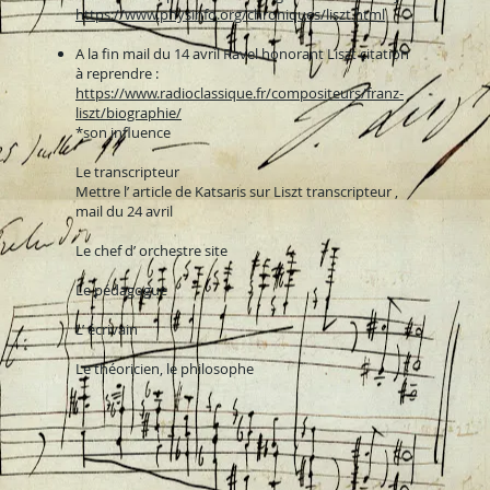
https://www.physinfo.org/chroniques/liszt.html
A la fin mail du 14 avril Ravel honorant Liszt citation
à reprendre :
https://www.radioclassique.fr/compositeurs/franz-
liszt/biographie/
*son influence
Le transcripteur
Mettre l’ article de Katsaris sur Liszt transcripteur ,
mail du 24 avril
Le chef d’ orchestre site
Le pédagogue
L’ écrivain
Le théoricien, le philosophe