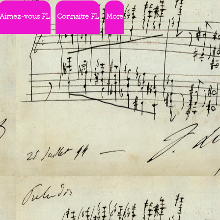
Aimez-vous FL
Connaitre FL
More