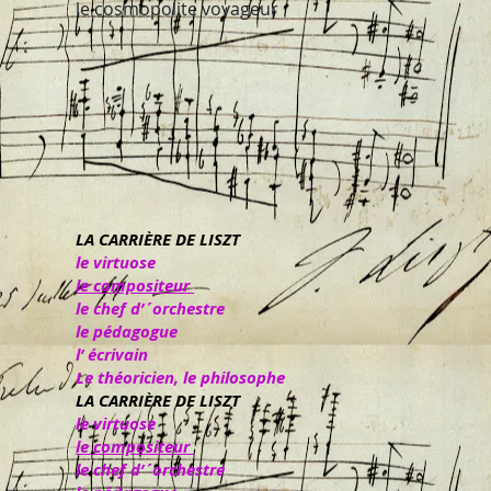
le cosmopolite voyageur
LA CARRIÈRE DE LISZT
le virtuose
le compositeur
le chef d’´orchestre
le pédagogue
l’ écrivain
Le théoricien, le philosophe
LA CARRIÈRE DE LISZT
le virtuose
le compositeur
le chef d’´orchestre