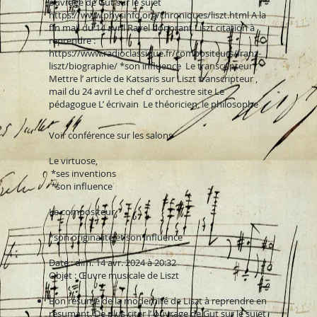
ouvrage de Gut sur le sujet
https://www.physinfo.org/chroniques/liszt.html A la
fin mail du 14 avril Ravel honorant Liszt citation à
reprendre :
https://www.radioclassique.fr/compositeurs/franz-
liszt/biographie/ *son influence Le transcripteur
Mettre l’ article de Katsaris sur Liszt transcripteur ,
mail du 24 avril Le chef d’ orchestre site Le
pédagogue L’ écrivain Le théoricien, le philosophe ​ ​ ​ ​
Voir conférence sur les salons
Le virtuose,
*ses inventions
*son influence
Le compositeur
*son originalité et son influence
Date : dim. 14 avr. 2024 à 20:32
Objet : Œuvre musicale de Liszt
Bon resumé de la modernité de Liszt à reprendre en
résumant. De plus citer l’ ouvrage de Gut sur le sujet