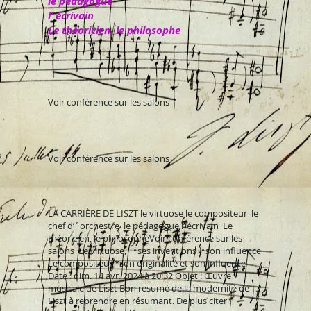
le pédagogue
l’ écrivain
Le théoricien, le philosophe
Voir conférence sur les salons
Voir conférence sur les salons
LA CARRIÈRE DE LISZT le virtuose le compositeur le
chef d’´orchestre le pédagogue l’ écrivain Le
théoricien, le philosophe ​ ​ ​ ​ Voir conférence sur les
salons Le virtuose, *ses inventions *son influence
Le compositeur *son originalité et son influence
Date : dim. 14 avr. 2024 à 20:32 Objet : Œuvre
musicale de Liszt Bon resumé de la modernité de
Liszt à reprendre en résumant. De plus citer l’