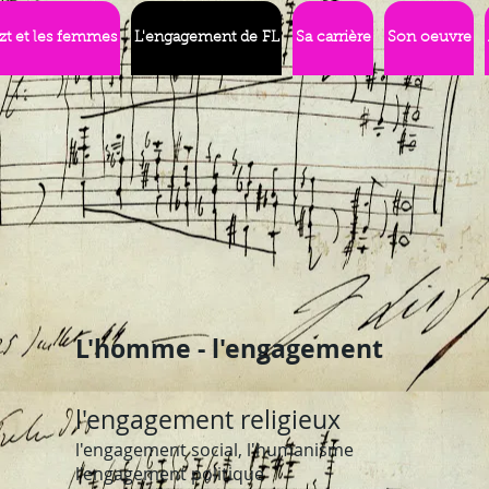
szt et les femmes
L'engagement de FL
Sa carrière
Son oeuvre
L'homme - l'engagement
l'engagement religieux
l'engagement social, l'humanisme
l'engagement politique