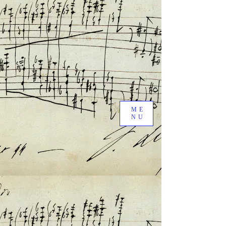
ME
NU