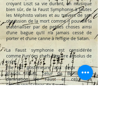
croyant Liszt sa vie durant, en musique
bien sûr, de la Faust Symphonie à toutes
les Méphisto valses et au travers de son
obsession de la mort comme il pouvait la
matérialiser par de petites choses ainsi
d’une bague qu’il n’a jamais cessé de
porter et d’une canne à l’effigie de Satan.
La Faust symphonie est considérée
comme l’un des chefs-d’œuvre absolus de
Liszt.
Elle est postérieure aux deux autres
grands Faust, celui de Berlioz, La
damnation de Faust et celui de
Schumann, Scènes de Faust.
Liszt a très exactement intitulé son Faust
:
Eine Faust-Symphonie in drei
Charakterbilden,
1
Faust
2
Marguerite
3
Méphistophélès
Que l’on peut traduire Une Faust