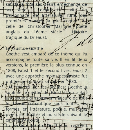
satisfaire tous ses désirs en échange de
son âme. Il devint très vite un
personnage de littérature, l’une des
premières œuvres, la plus connue fut
celle de Christopher Marlowe, poète
anglais du 16eme siècle : Histoire
tragique du Dr Faust.
Le Faust de Goethe
Goethe s’est emparé de ce thème qui l’a
accompagné toute sa vie. Il en fit deux
versions, la première la plus connue en
1808, Faust 1 et le second livre, Faust 2
avec une approche moins pessimiste fut
publiée juste après sa mort en 1830.
Au travers de ses poèmes, Goethe a
sublimé le mythe de Faust et en a fait
une source d’inspiration majeure de tout
le 19eme romantique sous toutes ses
formes, en littérature, poésie, musique,
peinture, théâtre et au siècle suivant le
cinéma s’y ajouta .
La version qu’offre Goethe ne reprend