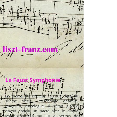
liszt-franz.com
La Faust Symphonie
Le thème du Docteur Faustus date du
16eme siècle. Personnage dépravé,
magicien, astrologue, il s’était glorifié
d’avoir conclu un pacte avec le diable
Méphistophélès qui lui a permis de