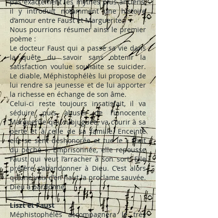
pas exactement les mythes plus anciens,
il y introduit notamment une histoire
d’amour entre Faust et Marguerite.
Nous pourrions résumer ainsi le premier
poème :
Le docteur Faust qui a passé sa vie dans
la quête du savoir sans obtenir la
satisfaction voulue souhaite se suicider.
Le diable, Méphistophélès lui propose de
lui rendre sa jeunesse et de lui apporter
la richesse en échange de son âme.
Celui-ci reste toujours insatisfait, il va
séduire puis abuser de l’innocente
Marguerite qui, subjuguée, va courir à sa
perte et à celle de sa famille. Enceinte
elle se sent déshonorée et tue le « fruit
du péché ». Emprisonnée, elle repousse
Faust qui veut l’arracher à son sort. Elle
préfère s’abandonner à Dieu. C’est alors
qu’une voix d’en haut la proclame sauvée.
Dieu a pardonné.
Liszt et Faust
Méphistophélès accompagnera le très